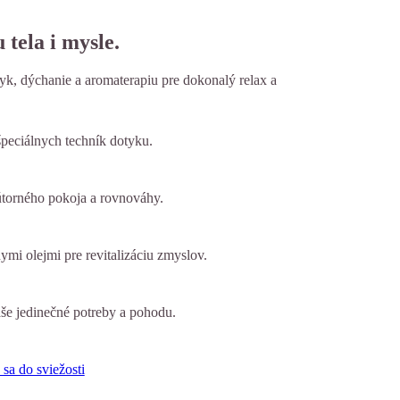
 tela i mysle.
yk, dýchanie a aromaterapiu pre dokonalý relax a
špeciálnych techník dotyku.
útorného pokoja a rovnováhy.
mi olejmi pre revitalizáciu zmyslov.
aše jedinečné potreby a pohodu.
 sa do sviežosti