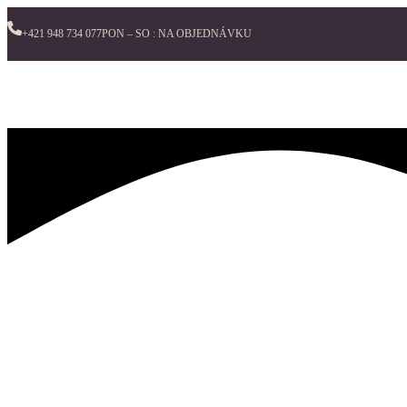
+421 948 734 077
PON – SO : NA OBJEDNÁVKU
Viac než len masáž