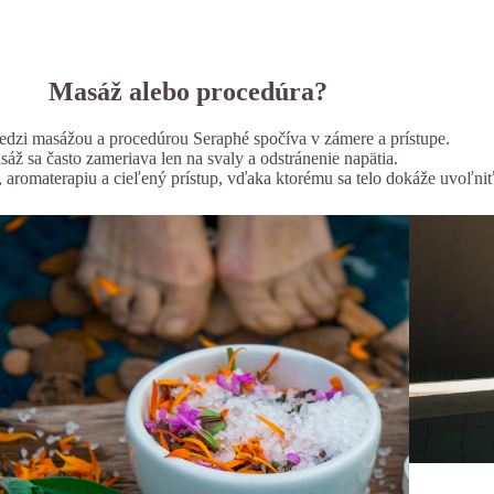
Masáž alebo procedúra?
edzi masážou a procedúrou Seraphé spočíva v zámere a prístupe.
áž sa často zameriava len na svaly a odstránenie napätia.
 aromaterapiu a cieľený prístup, vďaka ktorému sa telo dokáže uvoľniť