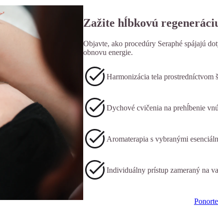
Zažite hĺbkovú regeneráciu
Objavte, ako procedúry Seraphé spájajú dot
obnovu energie.
Harmonizácia tela prostredníctvom 
Dychové cvičenia na prehĺbenie vn
Aromaterapia s vybranými esenciálny
Individuálny prístup zameraný na v
Ponorte